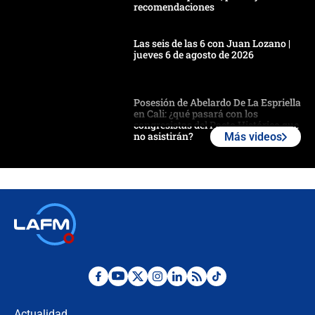
recomendaciones
Las seis de las 6 con Juan Lozano |
jueves 6 de agosto de 2026
Posesión de Abelardo De La Espriella
en Cali: ¿qué pasará con los
congresistas del Pacto Histórico que
no asistirán?
Más videos
Álvaro Uribe asistirá a la posesión y
crece el pulso por la elección del
contralor
🔴 EN VIVO | Noticiero La FM con
Juan Lozano - 6 de agosto de 2026
¿Por qué De la Espriella gobernará
desde Barranquilla? Experto explica
la razón
Actualidad