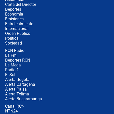
Carta del Director
Estratega de Abelardo de la Espriella
Deportes
revela cómo venció a la “casta
Economía
política” en campaña: “Estaba
Emisiones
completamente seguro”
Entretenimiento
Internacional
Alias ‘Calarcá’ habría pagado $60
Orden Público
millones al mes a un supuesto
Política
coronel para filtrar información del
Ejército
Sociedad
RCN Radio
Las razones para escoger al nuevo
La Fm
director de la Policía
Deportes RCN
La Mega
Radio 1
El Sol
Alerta Bogotá
Alerta Cartagena
Alerta Paisa
Alerta Tolima
Alerta Bucaramanga
Canal RCN
NTN24