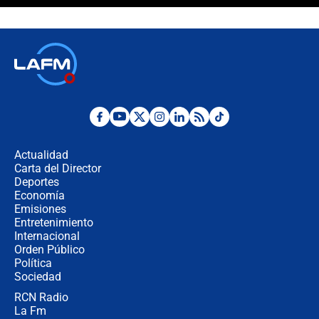
Álvaro Uribe asistirá a la posesión y
crece el pulso por la elección del
contralor
🔴 EN VIVO | Noticiero La FM con
Juan Lozano - 6 de agosto de 2026
¿Por qué De la Espriella gobernará
desde Barranquilla? Experto explica
la razón
Actualidad
Carta del Director
Estratega de Abelardo de la Espriella
Deportes
revela cómo venció a la “casta
Economía
política” en campaña: “Estaba
Emisiones
completamente seguro”
Entretenimiento
Internacional
Alias ‘Calarcá’ habría pagado $60
Orden Público
millones al mes a un supuesto
Política
coronel para filtrar información del
Ejército
Sociedad
RCN Radio
Las razones para escoger al nuevo
La Fm
director de la Policía