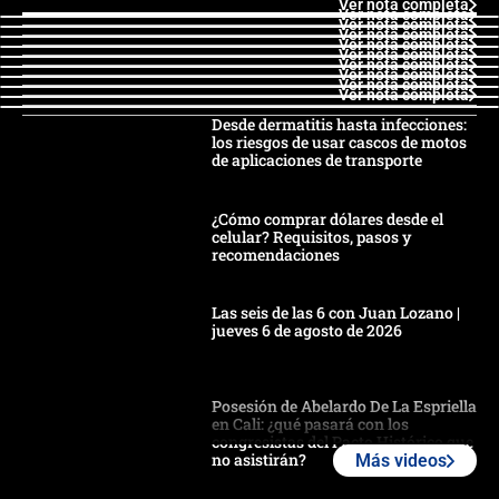
Ver nota completa
Ver nota completa
Ver nota completa
Ver nota completa
Ver nota completa
Ver nota completa
Ver nota completa
Ver nota completa
Ver nota completa
Ver nota completa
Desde dermatitis hasta infecciones:
los riesgos de usar cascos de motos
de aplicaciones de transporte
¿Cómo comprar dólares desde el
celular? Requisitos, pasos y
recomendaciones
Las seis de las 6 con Juan Lozano |
jueves 6 de agosto de 2026
Posesión de Abelardo De La Espriella
en Cali: ¿qué pasará con los
congresistas del Pacto Histórico que
no asistirán?
Más videos