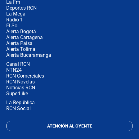
La Fm
desde Barranquilla? Experto explica
la razón
Deportes RCN
La Mega
Radio 1
El Sol
Alerta Bogotá
Alerta Cartagena
Alerta Paisa
Alerta Tolima
Alerta Bucaramanga
Canal RCN
NTN24
RCN Comerciales
RCN Novelas
Noticias RCN
SuperLike
La República
RCN Social
ATENCIÓN AL OYENTE