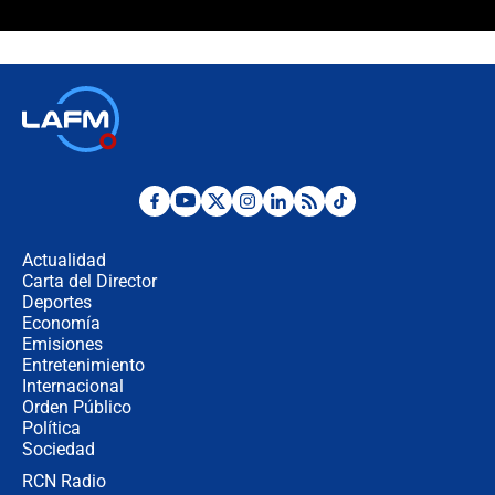
¿Cómo comprar dólares desde el
celular? Requisitos, pasos y
recomendaciones
Las seis de las 6 con Juan Lozano |
jueves 6 de agosto de 2026
Posesión de Abelardo De La Espriella
en Cali: ¿qué pasará con los
congresistas del Pacto Histórico que
Actualidad
no asistirán?
Carta del Director
Álvaro Uribe asistirá a la posesión y
Deportes
crece el pulso por la elección del
Economía
contralor
Emisiones
Entretenimiento
Internacional
🔴 EN VIVO | Noticiero La FM con
Orden Público
Juan Lozano - 6 de agosto de 2026
Política
Sociedad
RCN Radio
¿Por qué De la Espriella gobernará