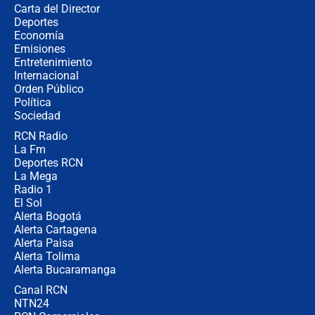
Carta del Director
"No hubo fraude ni posibilidad de
Deportes
fraude": Auditoría respondió a
Economía
señalamientos de Petro sobre
Emisiones
elección de Abelardo de La Espriella
Entretenimiento
Internacional
Tras su posesión, presidente De la
Orden Público
Espriella empieza gira por regiones
Política
donde perdió
Sociedad
RCN Radio
Las seis de las 6 con Juan Lozano |
La Fm
miércoles 5 de agosto de 2026
Deportes RCN
La Mega
Radio 1
El Sol
Alerta Bogotá
Alerta Cartagena
Alerta Paisa
Alerta Tolima
Alerta Bucaramanga
Canal RCN
NTN24