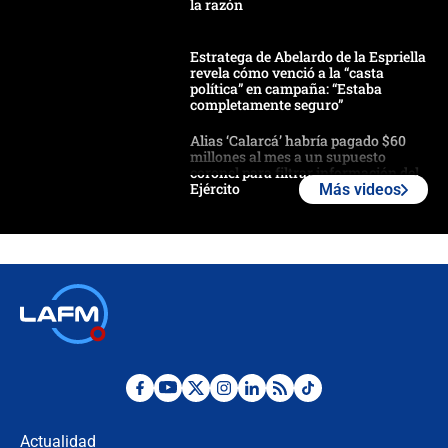
la razón
Estratega de Abelardo de la Espriella
revela cómo venció a la “casta
política” en campaña: “Estaba
completamente seguro”
Alias ‘Calarcá’ habría pagado $60
millones al mes a un supuesto
coronel para filtrar información del
Ejército
Más videos
Las razones para escoger al nuevo
director de la Policía
"Prohibir es la salida fácil": ¿Qué
futuro les espera a las cabalgatas en
Colombia?
Ministro de Defensa no descarta el
uso de la UNDMO ante posibles
disturbios durante la posesión
Actualidad