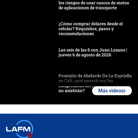
los riesgos de usar cascos de motos
de aplicaciones de transporte
¿Cómo comprar dólares desde el
celular? Requisitos, pasos y
recomendaciones
Las seis de las 6 con Juan Lozano |
jueves 6 de agosto de 2026
Posesión de Abelardo De La Espriella
en Cali: ¿qué pasará con los
congresistas del Pacto Histórico que
no asistirán?
Más videos
Álvaro Uribe asistirá a la posesión y
crece el pulso por la elección del
contralor
🔴 EN VIVO | Noticiero La FM con
Juan Lozano - 6 de agosto de 2026