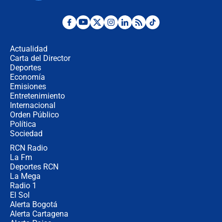
¿Por qué De la Espriella gobernará
desde Barranquilla? Experto explica
la razón
Actualidad
Carta del Director
Estratega de Abelardo de la Espriella
Deportes
revela cómo venció a la “casta
Economía
política” en campaña: “Estaba
Emisiones
completamente seguro”
Entretenimiento
Internacional
Alias ‘Calarcá’ habría pagado $60
Orden Público
millones al mes a un supuesto
Política
coronel para filtrar información del
Ejército
Sociedad
RCN Radio
Las razones para escoger al nuevo
La Fm
director de la Policía
Deportes RCN
La Mega
Radio 1
El Sol
Alerta Bogotá
Alerta Cartagena