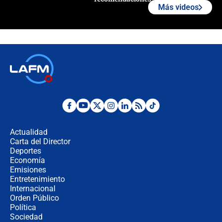
Más videos
Las seis de las 6 con Juan Lozano |
jueves 6 de agosto de 2026
Posesión de Abelardo De La Espriella
en Cali: ¿qué pasará con los
congresistas del Pacto Histórico que
no asistirán?
Álvaro Uribe asistirá a la posesión y
crece el pulso por la elección del
contralor
Actualidad
Carta del Director
🔴 EN VIVO | Noticiero La FM con
Deportes
Juan Lozano - 6 de agosto de 2026
Economía
Emisiones
Entretenimiento
Internacional
¿Por qué De la Espriella gobernará
Orden Público
desde Barranquilla? Experto explica
Política
la razón
Sociedad