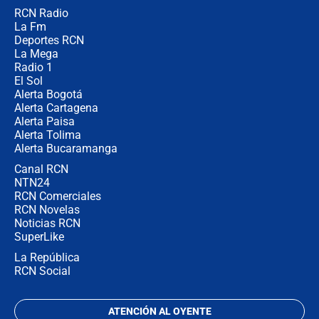
RCN Radio
Estratega de Abelardo de la Espriella
La Fm
revela cómo venció a la “casta
política” en campaña: “Estaba
Deportes RCN
completamente seguro”
La Mega
Radio 1
El Sol
Alerta Bogotá
Alerta Cartagena
Alerta Paisa
Alerta Tolima
Alerta Bucaramanga
Canal RCN
NTN24
RCN Comerciales
RCN Novelas
Noticias RCN
SuperLike
La República
RCN Social
ATENCIÓN AL OYENTE