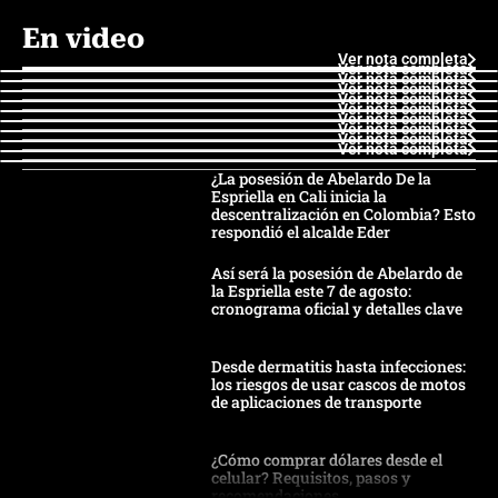
En video
Ver nota completa
Ver nota completa
Ver nota completa
Ver nota completa
Ver nota completa
Ver nota completa
Ver nota completa
Ver nota completa
Ver nota completa
Ver nota completa
¿La posesión de Abelardo De la
Espriella en Cali inicia la
descentralización en Colombia? Esto
respondió el alcalde Eder
Así será la posesión de Abelardo de
la Espriella este 7 de agosto:
cronograma oficial y detalles clave
Desde dermatitis hasta infecciones:
los riesgos de usar cascos de motos
de aplicaciones de transporte
¿Cómo comprar dólares desde el
celular? Requisitos, pasos y
recomendaciones