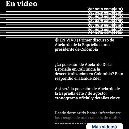
En video
Ver nota completa
Ver nota completa
Ver nota completa
Ver nota completa
Ver nota completa
Ver nota completa
Ver nota completa
Ver nota completa
Ver nota completa
Ver nota completa
🔴 EN VIVO | Primer discurso de
Abelardo de la Espriella como
presidente de Colombia
¿La posesión de Abelardo De la
Espriella en Cali inicia la
descentralización en Colombia? Esto
respondió el alcalde Eder
Así será la posesión de Abelardo de
la Espriella este 7 de agosto:
cronograma oficial y detalles clave
Desde dermatitis hasta infecciones:
los riesgos de usar cascos de motos
de aplicaciones de transporte
Más videos