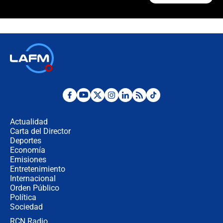
¿Cómo comprar dólares desde el
celular? Requisitos, pasos y
recomendaciones
Las seis de las 6 con Juan Lozano |
jueves 6 de agosto de 2026
Posesión de Abelardo De La Espriella
en Cali: ¿qué pasará con los
congresistas del Pacto Histórico que
Actualidad
no asistirán?
Carta del Director
Álvaro Uribe asistirá a la posesión y
Deportes
crece el pulso por la elección del
Economía
contralor
Emisiones
Entretenimiento
Internacional
🔴 EN VIVO | Noticiero La FM con
Orden Público
Juan Lozano - 6 de agosto de 2026
Política
Sociedad
RCN Radio