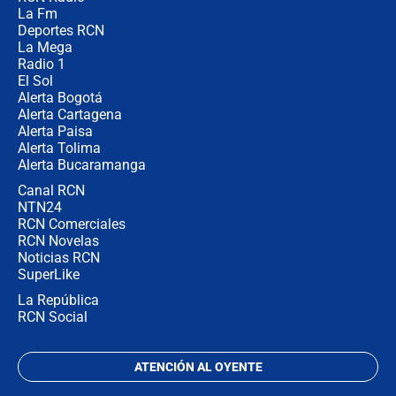
¿Por qué De la Espriella gobernará
La Fm
desde Barranquilla? Experto explica
la razón
Deportes RCN
La Mega
Radio 1
El Sol
Alerta Bogotá
Alerta Cartagena
Alerta Paisa
Alerta Tolima
Alerta Bucaramanga
Canal RCN
NTN24
RCN Comerciales
RCN Novelas
Noticias RCN
SuperLike
La República
RCN Social
ATENCIÓN AL OYENTE