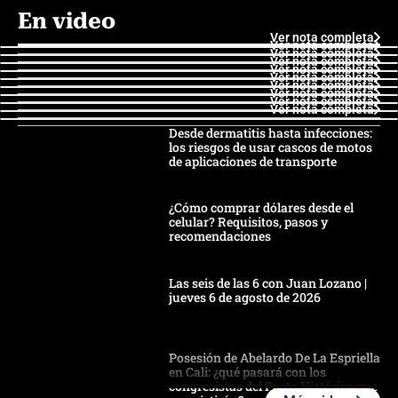
En video
Ver nota completa
Ver nota completa
Ver nota completa
Ver nota completa
Ver nota completa
Ver nota completa
Ver nota completa
Ver nota completa
Ver nota completa
Ver nota completa
Desde dermatitis hasta infecciones:
los riesgos de usar cascos de motos
de aplicaciones de transporte
¿Cómo comprar dólares desde el
celular? Requisitos, pasos y
recomendaciones
Las seis de las 6 con Juan Lozano |
jueves 6 de agosto de 2026
Posesión de Abelardo De La Espriella
en Cali: ¿qué pasará con los
congresistas del Pacto Histórico que