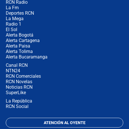
RCN Radio
Las razones para escoger al nuevo
La Fm
director de la Policía
Deportes RCN
La Mega
Radio 1
El Sol
Alerta Bogotá
Alerta Cartagena
Alerta Paisa
Alerta Tolima
Alerta Bucaramanga
Canal RCN
NTN24
RCN Comerciales
RCN Novelas
Noticias RCN
SuperLike
La República
RCN Social
ATENCIÓN AL OYENTE