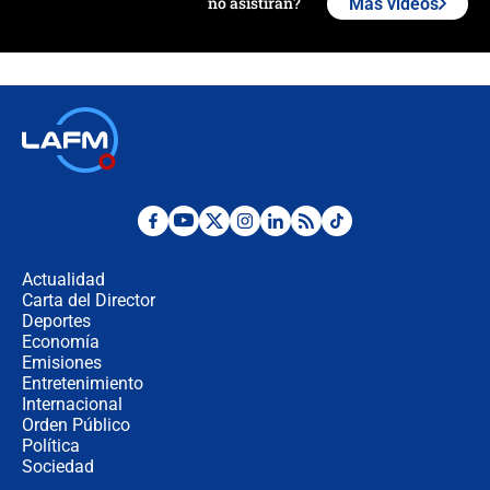
no asistirán?
Más videos
Álvaro Uribe asistirá a la posesión y
crece el pulso por la elección del
contralor
🔴 EN VIVO | Noticiero La FM con
Juan Lozano - 6 de agosto de 2026
¿Por qué De la Espriella gobernará
desde Barranquilla? Experto explica
la razón
Actualidad
Carta del Director
Estratega de Abelardo de la Espriella
Deportes
revela cómo venció a la “casta
Economía
política” en campaña: “Estaba
Emisiones
completamente seguro”
Entretenimiento
Internacional
Alias ‘Calarcá’ habría pagado $60
Orden Público
millones al mes a un supuesto
Política
coronel para filtrar información del
Ejército
Sociedad