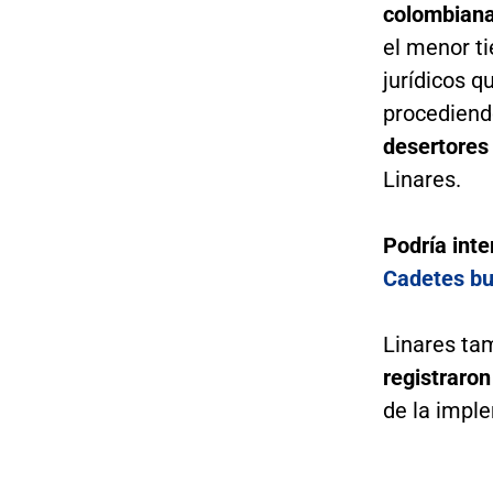
colombiana
el menor t
jurídicos q
procediend
desertores
Linares.
Podría inte
Cadetes bu
Linares ta
registraro
de la impl