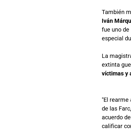
También ma
Iván Márqu
fue uno de 
especial d
La magistra
extinta guer
víctimas y 
"El rearme
de las Farc
acuerdo de
calificar c