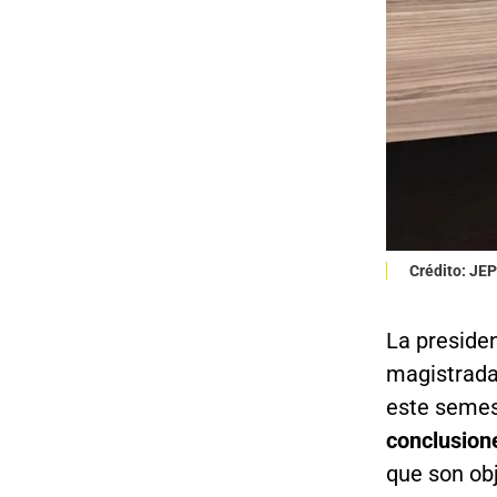
Crédito: JEP
La preside
magistrada 
este semes
conclusio
que son obj