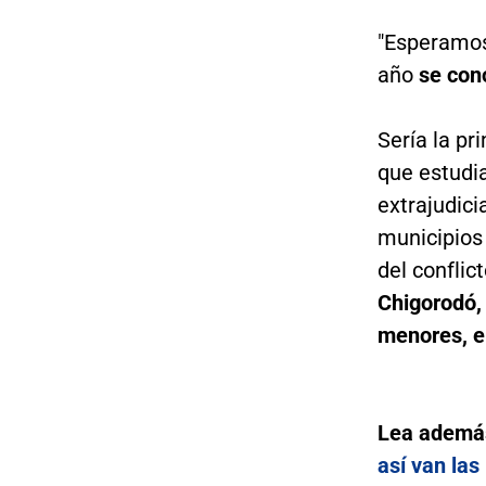
"Esperamos
año
se con
Sería la p
que estudi
extrajudici
municipios
del confli
Chigorodó,
menores, e
Lea ademá
así van las