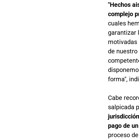
"Hechos ais
complejo p
cuales hem
garantizar 
motivadas p
de nuestro
competente
disponemos
forma", ind
Cabe record
salpicada p
jurisdicció
pago de un
proceso de 