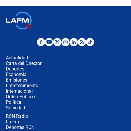
de la Espriella: ¿Se violó el Estado
laico?
🔴 EN VIVO | Primer discurso de
Abelardo de la Espriella como
presidente de Colombia
¿La posesión de Abelardo De la
Espriella en Cali inicia la
descentralización en Colombia? Esto
Actualidad
respondió el alcalde Eder
Carta del Director
Así será la posesión de Abelardo de
Deportes
la Espriella este 7 de agosto:
Economía
cronograma oficial y detalles clave
Emisiones
Entretenimiento
Internacional
Desde dermatitis hasta infecciones:
Orden Público
los riesgos de usar cascos de motos
Política
de aplicaciones de transporte
Sociedad
RCN Radio
¿Cómo comprar dólares desde el
La Fm
celular? Requisitos, pasos y
recomendaciones
Deportes RCN