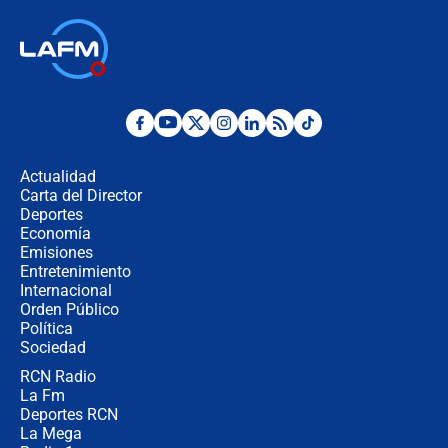
¿Por qué De la Espriella gobernará
desde Barranquilla? Experto explica
la razón
Estratega de Abelardo de la Espriella
revela cómo venció a la “casta
política” en campaña: “Estaba
Actualidad
completamente seguro”
Carta del Director
Alias ‘Calarcá’ habría pagado $60
Deportes
millones al mes a un supuesto
Economía
coronel para filtrar información del
Emisiones
Ejército
Entretenimiento
Internacional
Las razones para escoger al nuevo
Orden Público
director de la Policía
Política
Sociedad
RCN Radio
"Prohibir es la salida fácil": ¿Qué
La Fm
futuro les espera a las cabalgatas en
Colombia?
Deportes RCN
La Mega