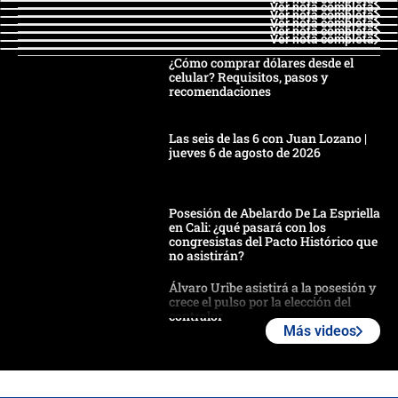
Ver nota completa
Ver nota completa
Ver nota completa
Ver nota completa
Ver nota completa
¿Cómo comprar dólares desde el
celular? Requisitos, pasos y
recomendaciones
Las seis de las 6 con Juan Lozano |
jueves 6 de agosto de 2026
Posesión de Abelardo De La Espriella
en Cali: ¿qué pasará con los
congresistas del Pacto Histórico que
no asistirán?
Álvaro Uribe asistirá a la posesión y
crece el pulso por la elección del
contralor
Más videos
🔴 EN VIVO | Noticiero La FM con
Juan Lozano - 6 de agosto de 2026