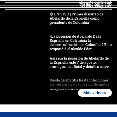
Ver nota completa
Ver nota completa
Ver nota completa
Ver nota completa
🔴 EN VIVO | Primer discurso de
Abelardo de la Espriella como
presidente de Colombia
¿La posesión de Abelardo De la
Espriella en Cali inicia la
descentralización en Colombia? Esto
respondió el alcalde Eder
Así será la posesión de Abelardo de
la Espriella este 7 de agosto:
cronograma oficial y detalles clave
Desde dermatitis hasta infecciones:
los riesgos de usar cascos de motos
de aplicaciones de transporte
Más videos
¿Cómo comprar dólares desde el
celular? Requisitos, pasos y
recomendaciones