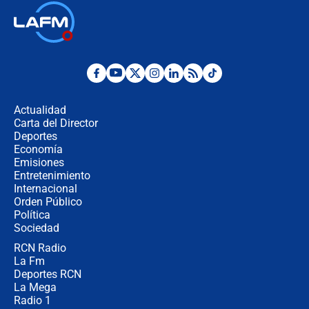
Las seis de las 6 con Juan Lozano |
jueves 6 de agosto de 2026
Posesión de Abelardo De La Espriella
en Cali: ¿qué pasará con los
congresistas del Pacto Histórico que
Actualidad
no asistirán?
Carta del Director
Álvaro Uribe asistirá a la posesión y
Deportes
crece el pulso por la elección del
Economía
contralor
Emisiones
Entretenimiento
Internacional
🔴 EN VIVO | Noticiero La FM con
Orden Público
Juan Lozano - 6 de agosto de 2026
Política
Sociedad
RCN Radio
¿Por qué De la Espriella gobernará
La Fm
desde Barranquilla? Experto explica
la razón
Deportes RCN
La Mega
Radio 1