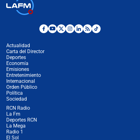
Así será la posesión de Abelardo de
la Espriella este 7 de agosto:
cronograma oficial y detalles clave
Desde dermatitis hasta infecciones:
los riesgos de usar cascos de motos
de aplicaciones de transporte
Actualidad
Carta del Director
¿Cómo comprar dólares desde el
Deportes
celular? Requisitos, pasos y
Economía
recomendaciones
Emisiones
Entretenimiento
Internacional
Las seis de las 6 con Juan Lozano |
Orden Público
jueves 6 de agosto de 2026
Política
Sociedad
RCN Radio
Posesión de Abelardo De La Espriella
La Fm
en Cali: ¿qué pasará con los
congresistas del Pacto Histórico que
Deportes RCN
no asistirán?
La Mega
Radio 1
El Sol