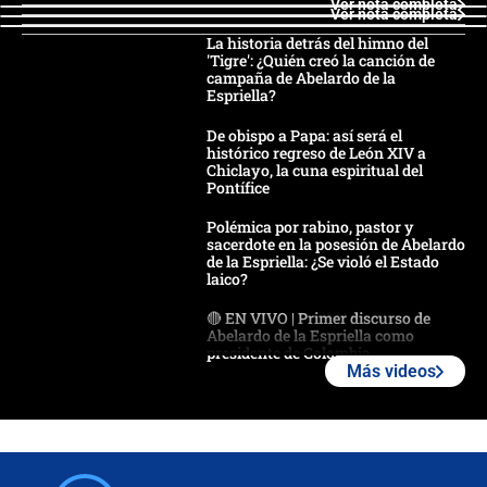
Ver nota completa
Ver nota completa
La historia detrás del himno del
'Tigre': ¿Quién creó la canción de
campaña de Abelardo de la
Espriella?
De obispo a Papa: así será el
histórico regreso de León XIV a
Chiclayo, la cuna espiritual del
Pontífice
Polémica por rabino, pastor y
sacerdote en la posesión de Abelardo
de la Espriella: ¿Se violó el Estado
laico?
🔴 EN VIVO | Primer discurso de
Abelardo de la Espriella como
presidente de Colombia
Más videos
¿La posesión de Abelardo De la
Espriella en Cali inicia la
descentralización en Colombia? Esto
respondió el alcalde Eder