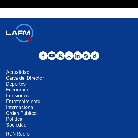
🔴 EN VIVO | Noticiero La FM con
Juan Lozano - 6 de agosto de 2026
¿Por qué De la Espriella gobernará
desde Barranquilla? Experto explica
la razón
Estratega de Abelardo de la Espriella
revela cómo venció a la “casta
política” en campaña: “Estaba
Actualidad
completamente seguro”
Carta del Director
Alias ‘Calarcá’ habría pagado $60
Deportes
millones al mes a un supuesto
Economía
coronel para filtrar información del
Emisiones
Ejército
Entretenimiento
Internacional
Las razones para escoger al nuevo
Orden Público
director de la Policía
Política
Sociedad
RCN Radio
"Prohibir es la salida fácil": ¿Qué