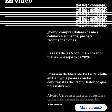
En video
Ver nota completa
Ver nota completa
Ver nota completa
Ver nota completa
Ver nota completa
Ver nota completa
Ver nota completa
Ver nota completa
Ver nota completa
Ver nota completa
¿Cómo comprar dólares desde el
celular? Requisitos, pasos y
recomendaciones
Las seis de las 6 con Juan Lozano |
jueves 6 de agosto de 2026
Posesión de Abelardo De La Espriella
en Cali: ¿qué pasará con los
congresistas del Pacto Histórico que
no asistirán?
Álvaro Uribe asistirá a la posesión y
crece el pulso por la elección del
contralor
Más videos