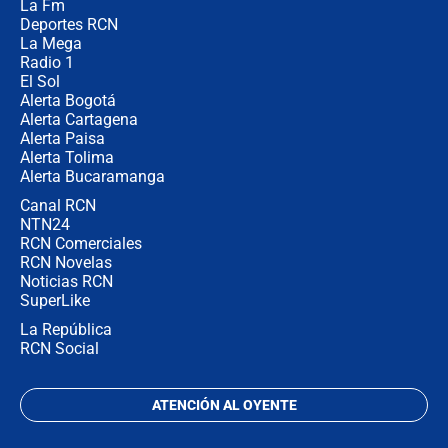
La Fm
futuro les espera a las cabalgatas en
Colombia?
Deportes RCN
La Mega
Radio 1
El Sol
Alerta Bogotá
Alerta Cartagena
Alerta Paisa
Alerta Tolima
Alerta Bucaramanga
Canal RCN
NTN24
RCN Comerciales
RCN Novelas
Noticias RCN
SuperLike
La República
RCN Social
ATENCIÓN AL OYENTE