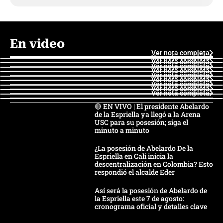
En video
Ver nota completa
Ver nota completa
Ver nota completa
Ver nota completa
Ver nota completa
Ver nota completa
Ver nota completa
Ver nota completa
Ver nota completa
Ver nota completa
🔴 EN VIVO | El presidente Abelardo
de la Espriella ya llegó a la Arena
USC para su posesión; siga el
minuto a minuto
¿La posesión de Abelardo De la
Espriella en Cali inicia la
descentralización en Colombia? Esto
respondió el alcalde Eder
Así será la posesión de Abelardo de
la Espriella este 7 de agosto:
cronograma oficial y detalles clave