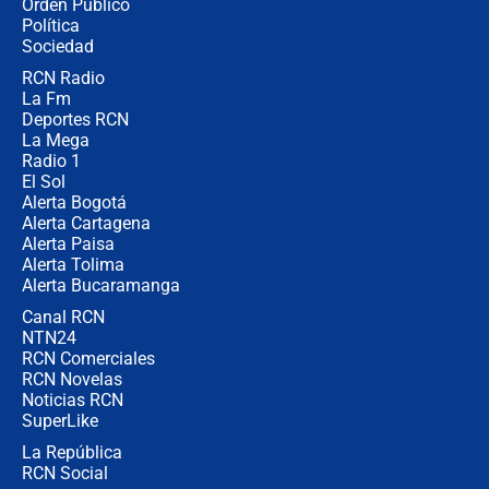
Orden Público
Juan Lozano - 6 de agosto de 2026
Política
Sociedad
RCN Radio
¿Por qué De la Espriella gobernará
La Fm
desde Barranquilla? Experto explica
la razón
Deportes RCN
La Mega
Radio 1
El Sol
Alerta Bogotá
Alerta Cartagena
Alerta Paisa
Alerta Tolima
Alerta Bucaramanga
Canal RCN
NTN24
RCN Comerciales
RCN Novelas
Noticias RCN
SuperLike
La República
RCN Social