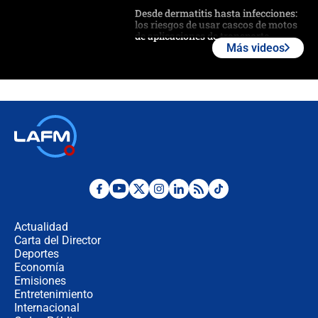
Desde dermatitis hasta infecciones:
los riesgos de usar cascos de motos
de aplicaciones de transporte
Más videos
¿Cómo comprar dólares desde el
celular? Requisitos, pasos y
recomendaciones
Las seis de las 6 con Juan Lozano |
jueves 6 de agosto de 2026
Posesión de Abelardo De La Espriella
en Cali: ¿qué pasará con los
congresistas del Pacto Histórico que
Actualidad
no asistirán?
Carta del Director
Álvaro Uribe asistirá a la posesión y
Deportes
crece el pulso por la elección del
Economía
contralor
Emisiones
Entretenimiento
Internacional
🔴 EN VIVO | Noticiero La FM con