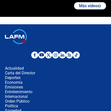
Más videos
"Prohibir es la salida fácil": ¿Qué
futuro les espera a las cabalgatas en
Colombia?
Ministro de Defensa no descarta el
uso de la UNDMO ante posibles
disturbios durante la posesión
"No hubo fraude ni posibilidad de
fraude": Auditoría respondió a
señalamientos de Petro sobre
Actualidad
elección de Abelardo de La Espriella
Carta del Director
Tras su posesión, presidente De la
Deportes
Espriella empieza gira por regiones
Economía
donde perdió
Emisiones
Entretenimiento
Internacional
Las seis de las 6 con Juan Lozano |
Orden Público
miércoles 5 de agosto de 2026
Política
Sociedad