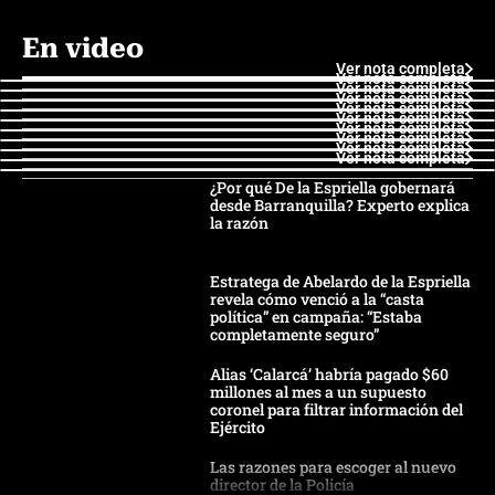
En video
Ver nota completa
Ver nota completa
Ver nota completa
Ver nota completa
Ver nota completa
Ver nota completa
Ver nota completa
Ver nota completa
Ver nota completa
Ver nota completa
¿Por qué De la Espriella gobernará
desde Barranquilla? Experto explica
la razón
Estratega de Abelardo de la Espriella
revela cómo venció a la “casta
política” en campaña: “Estaba
completamente seguro”
Alias ‘Calarcá’ habría pagado $60
millones al mes a un supuesto
coronel para filtrar información del
Ejército
Las razones para escoger al nuevo
director de la Policía