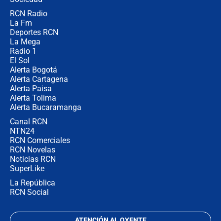
RCN Radio
🔴 EN VIVO | Noticiero La FM con
La Fm
Juan Lozano - 5 de agosto de 2026
Deportes RCN
La Mega
Radio 1
El Sol
Alerta Bogotá
Alerta Cartagena
Alerta Paisa
Alerta Tolima
Alerta Bucaramanga
Canal RCN
NTN24
RCN Comerciales
RCN Novelas
Noticias RCN
SuperLike
La República
RCN Social
ATENCIÓN AL OYENTE