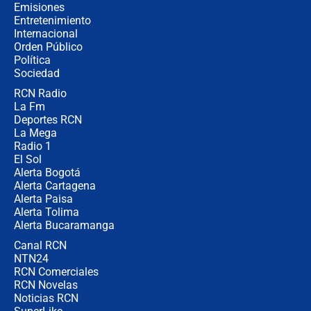
recomendaciones
Emisiones
Entretenimiento
Internacional
Las seis de las 6 con Juan Lozano |
Orden Público
jueves 6 de agosto de 2026
Política
Sociedad
RCN Radio
Posesión de Abelardo De La Espriella
La Fm
en Cali: ¿qué pasará con los
congresistas del Pacto Histórico que
Deportes RCN
no asistirán?
La Mega
Radio 1
El Sol
Alerta Bogotá
Alerta Cartagena
Alerta Paisa
Alerta Tolima
Alerta Bucaramanga
Canal RCN
NTN24
RCN Comerciales
RCN Novelas
Noticias RCN