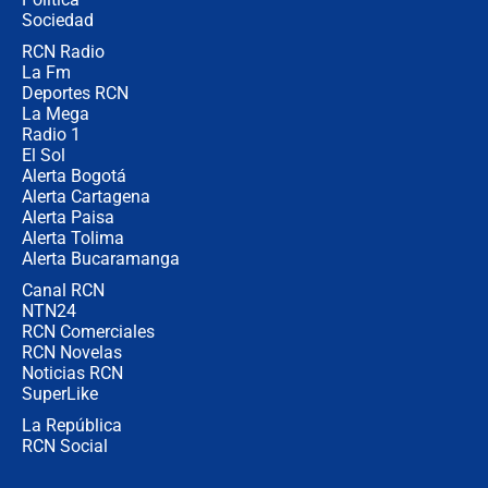
coronel para filtrar información del
Ejército
Sociedad
RCN Radio
Las razones para escoger al nuevo
La Fm
director de la Policía
Deportes RCN
La Mega
Radio 1
El Sol
Alerta Bogotá
Alerta Cartagena
Alerta Paisa
Alerta Tolima
Alerta Bucaramanga
Canal RCN
NTN24
RCN Comerciales
RCN Novelas
Noticias RCN
SuperLike
La República
RCN Social