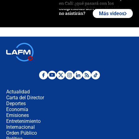
en Cali: ¿qué pasará con los
congresistas del Pacto Histórico que
no asistirán?
Más videos
Álvaro Uribe asistirá a la posesión y
crece el pulso por la elección del
contralor
🔴 EN VIVO | Noticiero La FM con
Juan Lozano - 6 de agosto de 2026
¿Por qué De la Espriella gobernará
desde Barranquilla? Experto explica
la razón
Actualidad
Carta del Director
Estratega de Abelardo de la Espriella
Deportes
revela cómo venció a la “casta
Economía
política” en campaña: “Estaba
Emisiones
completamente seguro”
Entretenimiento
Internacional
Alias ‘Calarcá’ habría pagado $60
Orden Público
millones al mes a un supuesto
Política