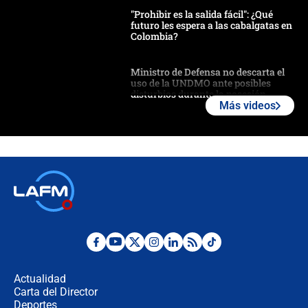
"Prohibir es la salida fácil": ¿Qué
futuro les espera a las cabalgatas en
Colombia?
Ministro de Defensa no descarta el
uso de la UNDMO ante posibles
disturbios durante la posesión
Más videos
"No hubo fraude ni posibilidad de
fraude": Auditoría respondió a
señalamientos de Petro sobre
elección de Abelardo de La Espriella
Tras su posesión, presidente De la
Espriella empieza gira por regiones
donde perdió
Las seis de las 6 con Juan Lozano |
miércoles 5 de agosto de 2026
Actualidad
Carta del Director
🔴 EN VIVO | Noticiero La FM con
Deportes