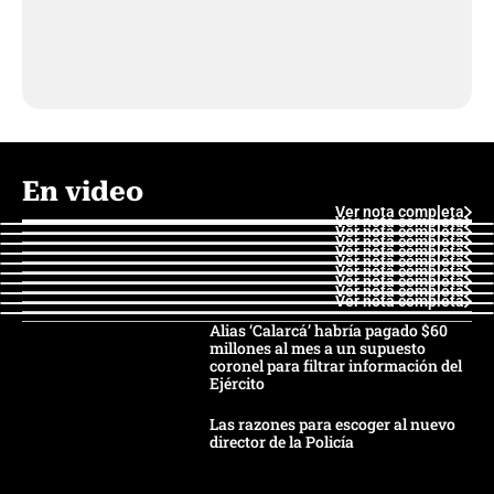
En video
Ver nota completa
Ver nota completa
Ver nota completa
Ver nota completa
Ver nota completa
Ver nota completa
Ver nota completa
Ver nota completa
Ver nota completa
Ver nota completa
Alias ‘Calarcá’ habría pagado $60
millones al mes a un supuesto
coronel para filtrar información del
Ejército
Las razones para escoger al nuevo
director de la Policía