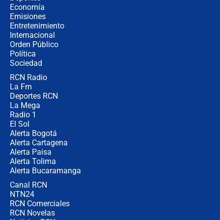
Juan Lozano - 5 de agosto de 2026
Economía
Emisiones
Entretenimiento
Internacional
La petición de los empresarios al
Orden Público
gobierno de De la Espriella antes del
Política
Congreso de la ANDI
Sociedad
RCN Radio
María Fernanda Cabal asegura que
La Fm
Uribe tiene "aversión" a la palabra
derecha: "Es como si le hablaran del
Deportes RCN
demonio"
La Mega
Radio 1
El Sol
Alerta Bogotá
Alerta Cartagena
Alerta Paisa
Alerta Tolima
Alerta Bucaramanga
Canal RCN
NTN24
RCN Comerciales
RCN Novelas