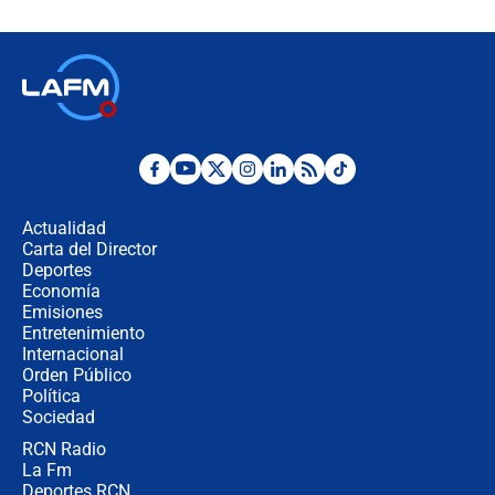
futuro les espera a las cabalgatas en
Colombia?
Ministro de Defensa no descarta el
uso de la UNDMO ante posibles
disturbios durante la posesión
"No hubo fraude ni posibilidad de
fraude": Auditoría respondió a
señalamientos de Petro sobre
Actualidad
elección de Abelardo de La Espriella
Carta del Director
Tras su posesión, presidente De la
Deportes
Espriella empieza gira por regiones
Economía
donde perdió
Emisiones
Entretenimiento
Internacional
Las seis de las 6 con Juan Lozano |
Orden Público
miércoles 5 de agosto de 2026
Política
Sociedad
RCN Radio
🔴 EN VIVO | Noticiero La FM con
La Fm
Juan Lozano - 5 de agosto de 2026
Deportes RCN