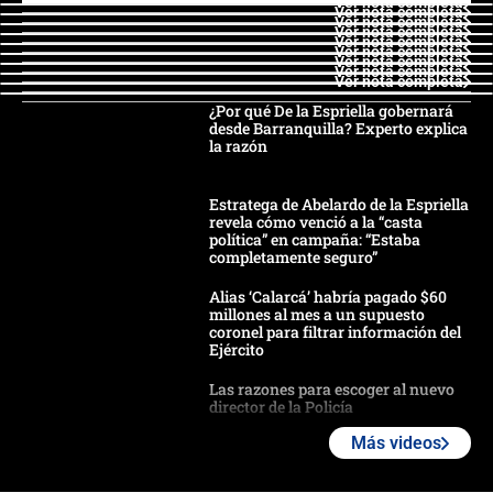
Ver nota completa
Ver nota completa
Ver nota completa
Ver nota completa
Ver nota completa
Ver nota completa
Ver nota completa
Ver nota completa
Ver nota completa
¿Por qué De la Espriella gobernará
desde Barranquilla? Experto explica
la razón
Estratega de Abelardo de la Espriella
revela cómo venció a la “casta
política” en campaña: “Estaba
completamente seguro”
Alias ‘Calarcá’ habría pagado $60
millones al mes a un supuesto
coronel para filtrar información del
Ejército
Las razones para escoger al nuevo
director de la Policía
Más videos
"Prohibir es la salida fácil": ¿Qué