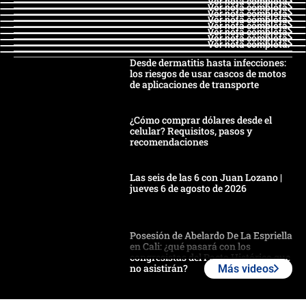
Ver nota completa
Ver nota completa
Ver nota completa
Ver nota completa
Ver nota completa
Ver nota completa
Ver nota completa
Ver nota completa
Desde dermatitis hasta infecciones:
los riesgos de usar cascos de motos
de aplicaciones de transporte
¿Cómo comprar dólares desde el
celular? Requisitos, pasos y
recomendaciones
Las seis de las 6 con Juan Lozano |
jueves 6 de agosto de 2026
Posesión de Abelardo De La Espriella
en Cali: ¿qué pasará con los
congresistas del Pacto Histórico que
no asistirán?
Más videos
Álvaro Uribe asistirá a la posesión y
crece el pulso por la elección del