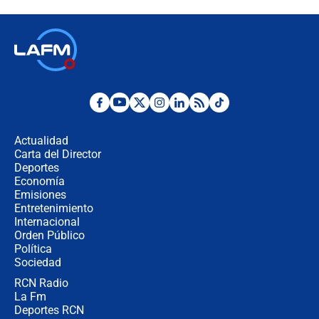
contralor
🔴 EN VIVO | Noticiero La FM con
Juan Lozano - 6 de agosto de 2026
¿Por qué De la Espriella gobernará
desde Barranquilla? Experto explica
la razón
Actualidad
Carta del Director
Estratega de Abelardo de la Espriella
Deportes
revela cómo venció a la “casta
Economía
política” en campaña: “Estaba
Emisiones
completamente seguro”
Entretenimiento
Internacional
Alias ‘Calarcá’ habría pagado $60
Orden Público
millones al mes a un supuesto
Política
coronel para filtrar información del
Ejército
Sociedad
RCN Radio
Las razones para escoger al nuevo
La Fm
director de la Policía
Deportes RCN