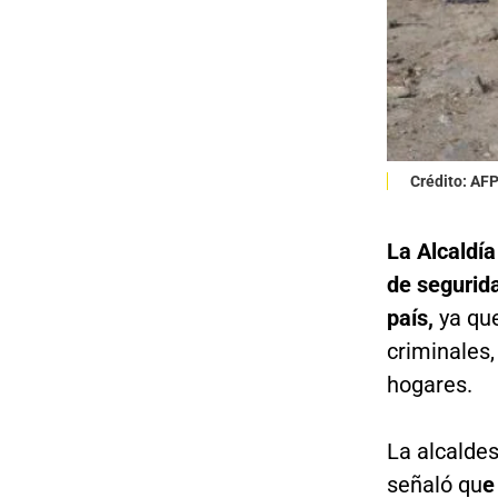
Crédito: AF
La Alcaldía
de segurid
país,
ya que
criminales
hogares.
La alcalde
señaló qu
e