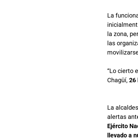
La funciona
inicialmen
la zona, pe
las organiz
movilizars
“Lo cierto 
Chagüí,
26 
La alcaldes
alertas an
Ejército Na
llevado a n