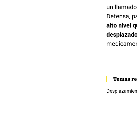
un llamado 
Defensa, p
alto nivel 
desplazad
medicamen
Temas re
Desplazamien