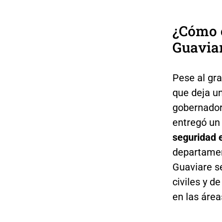
¿Cómo e
Guavia
Pese al gra
que deja un
gobernador
entregó un
seguridad 
departamen
Guaviare s
civiles y d
en las área