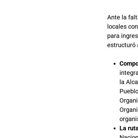
Ante la fal
locales co
para ingres
estructuró 
Compos
integr
la Alc
Pueblo
Organi
Organi
organi
La rut
Nacion