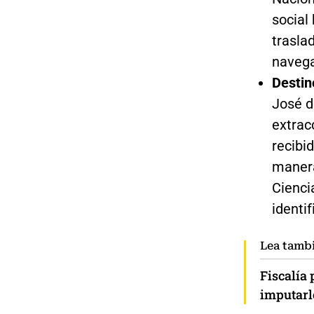
social 
trasla
navegac
Destin
José d
extrac
recibi
manera
Cienci
identif
Lea tamb
Fiscalía 
imputarl