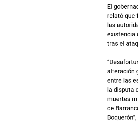
El gobernad
relató que 
las autorid
existencia
tras el at
“Desafortu
alteración 
entre las e
la disputa 
muertes ma
de Barranc
Boquerón”,