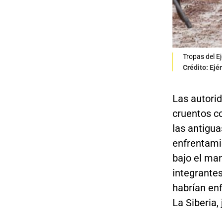
Tropas del E
Crédito: Ejé
Las autorid
cruentos c
las antigu
enfrentami
bajo el ma
integrantes
habrían en
La Siberia,