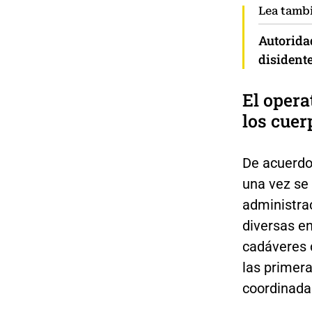
Lea tamb
Autoridad
disident
El opera
los cuer
De acuerdo
una vez se 
administra
diversas en
cadáveres 
las primera
coordinada 