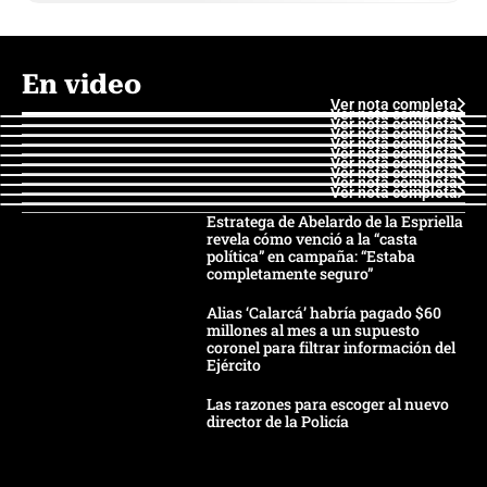
En video
Ver nota completa
Ver nota completa
Ver nota completa
Ver nota completa
Ver nota completa
Ver nota completa
Ver nota completa
Ver nota completa
Ver nota completa
Ver nota completa
Estratega de Abelardo de la Espriella
revela cómo venció a la “casta
política” en campaña: “Estaba
completamente seguro”
Alias ‘Calarcá’ habría pagado $60
millones al mes a un supuesto
coronel para filtrar información del
Ejército
Las razones para escoger al nuevo
director de la Policía