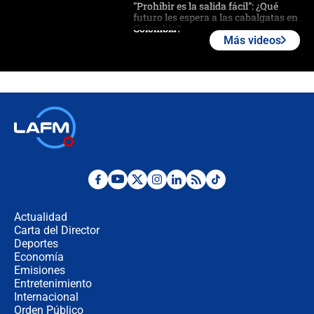
"Prohibir es la salida fácil": ¿Qué
futuro les espera a las cabalgatas en
Colombia?
Más videos
Ministro de Defensa no descarta el
uso de la UNDMO ante posibles
disturbios durante la posesión
"No hubo fraude ni posibilidad de
fraude": Auditoría respondió a
señalamientos de Petro sobre
elección de Abelardo de La Espriella
Tras su posesión, presidente De la
Espriella empieza gira por regiones
donde perdió
Actualidad
Carta del Director
Las seis de las 6 con Juan Lozano |
Deportes
miércoles 5 de agosto de 2026
Economía
Emisiones
Entretenimiento
Internacional
🔴 EN VIVO | Noticiero La FM con
Orden Público
Juan Lozano - 5 de agosto de 2026