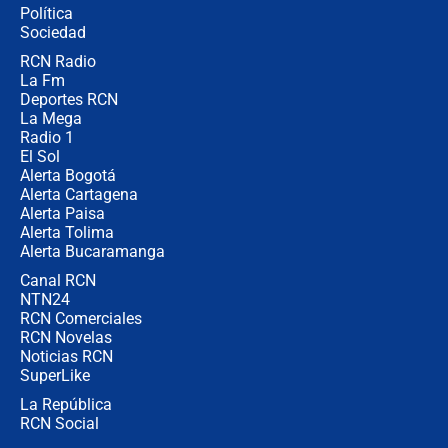
Política
Sociedad
RCN Radio
La petición de los empresarios al
La Fm
gobierno de De la Espriella antes del
Congreso de la ANDI
Deportes RCN
La Mega
Radio 1
El Sol
Alerta Bogotá
Alerta Cartagena
Alerta Paisa
Alerta Tolima
Alerta Bucaramanga
Canal RCN
NTN24
RCN Comerciales
RCN Novelas
Noticias RCN
SuperLike
La República
RCN Social