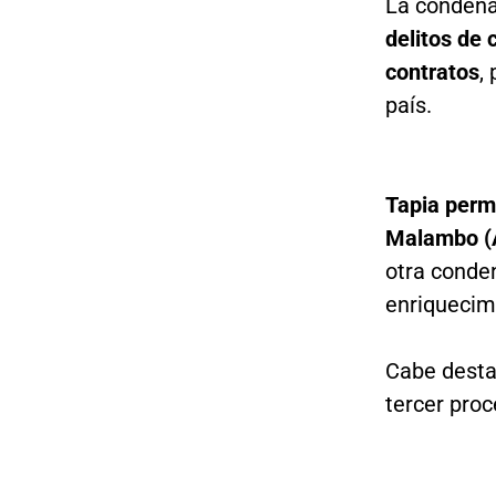
La condena
delitos de 
contratos
,
país.
Tapia perma
Malambo (A
otra conden
enriquecimi
Cabe desta
tercer proc