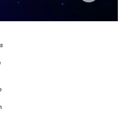
es
n
o
n