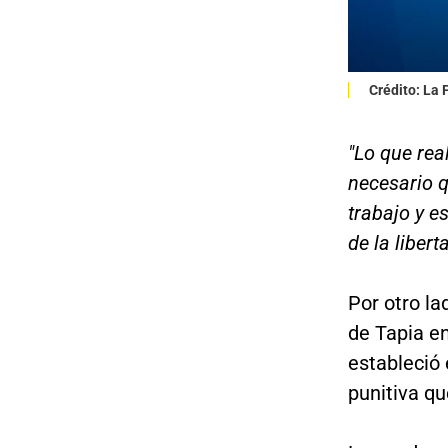
Crédito: La
"Lo que re
necesario q
trabajo y e
de la liber
Por otro la
de Tapia en
estableció 
punitiva qu