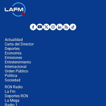
🔴 EN VIVO | Noticiero La FM con
Juan Lozano - 6 de agosto de 2026
¿Por qué De la Espriella gobernará
desde Barranquilla? Experto explica
la razón
Actualidad
Carta del Director
Estratega de Abelardo de la Espriella
Deportes
revela cómo venció a la “casta
Economía
política” en campaña: “Estaba
Emisiones
completamente seguro”
Entretenimiento
Internacional
Alias ‘Calarcá’ habría pagado $60
Orden Público
millones al mes a un supuesto
Política
coronel para filtrar información del
Ejército
Sociedad
RCN Radio
Las razones para escoger al nuevo
La Fm
director de la Policía
Deportes RCN
La Mega
Radio 1