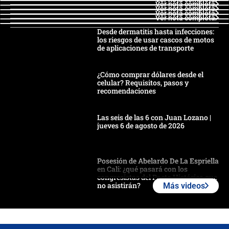
Ver nota completa
Ver nota completa
Ver nota completa
Ver nota completa
Desde dermatitis hasta infecciones:
los riesgos de usar cascos de motos
de aplicaciones de transporte
¿Cómo comprar dólares desde el
celular? Requisitos, pasos y
recomendaciones
Las seis de las 6 con Juan Lozano |
jueves 6 de agosto de 2026
Posesión de Abelardo De La Espriella
en Cali: ¿qué pasará con los
congresistas del Pacto Histórico que
no asistirán?
Más videos
Álvaro Uribe asistirá a la posesión y
crece el pulso por la elección del
contralor