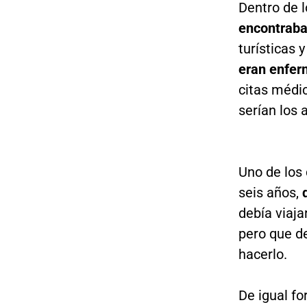
Dentro de 
encontrab
turísticas 
eran enfe
citas médic
serían los
Uno de los
seis años,
debía viaja
pero que d
hacerlo.
De igual fo