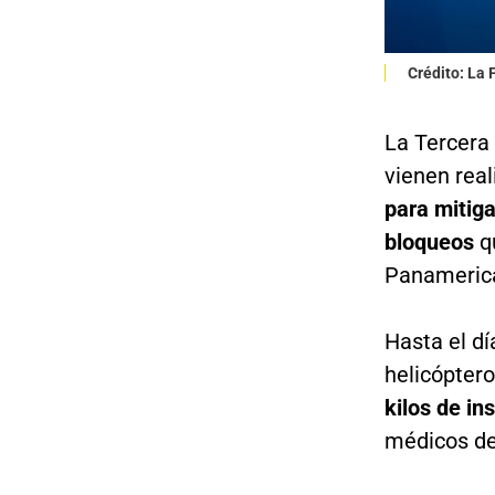
Crédito: La
La Tercera 
vienen rea
para mitiga
bloqueos
qu
Panamerica
Hasta el dí
helicóptero
kilos de in
médicos de 