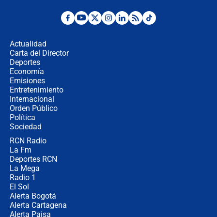
Desde dermatitis hasta infecciones:
los riesgos de usar cascos de motos
de aplicaciones de transporte
Actualidad
Carta del Director
¿Cómo comprar dólares desde el
Deportes
celular? Requisitos, pasos y
Economía
recomendaciones
Emisiones
Entretenimiento
Internacional
Las seis de las 6 con Juan Lozano |
Orden Público
jueves 6 de agosto de 2026
Política
Sociedad
RCN Radio
Posesión de Abelardo De La Espriella
La Fm
en Cali: ¿qué pasará con los
congresistas del Pacto Histórico que
Deportes RCN
no asistirán?
La Mega
Radio 1
El Sol
Alerta Bogotá
Alerta Cartagena
Alerta Paisa