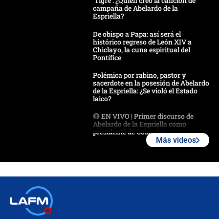
'Tigre': ¿Quién creó la canción de
campaña de Abelardo de la
Espriella?
De obispo a Papa: así será el
histórico regreso de León XIV a
Chiclayo, la cuna espiritual del
Pontífice
Polémica por rabino, pastor y
sacerdote en la posesión de Abelardo
de la Espriella: ¿Se violó el Estado
laico?
🔴 EN VIVO | Primer discurso de
Abelardo de la Espriella como
presidente de Colombia
Más videos
¿La posesión de Abelardo De la
Espriella en Cali inicia la
descentralización en Colombia? Esto
respondió el alcalde Eder
Así será la posesión de Abelardo de
la Espriella este 7 de agosto:
cronograma oficial y detalles clave