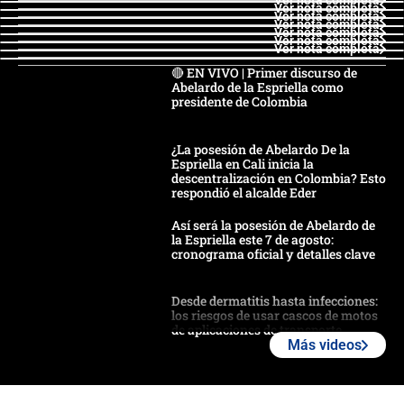
Ver nota completa
Ver nota completa
Ver nota completa
Ver nota completa
Ver nota completa
Ver nota completa
Ver nota completa
🔴 EN VIVO | Primer discurso de
Abelardo de la Espriella como
presidente de Colombia
¿La posesión de Abelardo De la
Espriella en Cali inicia la
descentralización en Colombia? Esto
respondió el alcalde Eder
Así será la posesión de Abelardo de
la Espriella este 7 de agosto:
cronograma oficial y detalles clave
Desde dermatitis hasta infecciones:
los riesgos de usar cascos de motos
de aplicaciones de transporte
Más videos
¿Cómo comprar dólares desde el
celular? Requisitos, pasos y