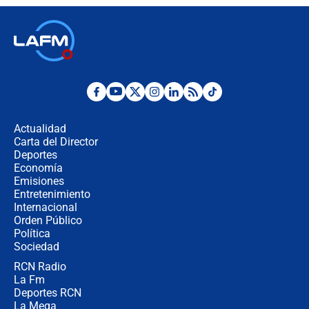
recomendaciones
Las seis de las 6 con Juan Lozano |
jueves 6 de agosto de 2026
Posesión de Abelardo De La Espriella
en Cali: ¿qué pasará con los
congresistas del Pacto Histórico que
Actualidad
no asistirán?
Carta del Director
Álvaro Uribe asistirá a la posesión y
Deportes
crece el pulso por la elección del
Economía
contralor
Emisiones
Entretenimiento
Internacional
🔴 EN VIVO | Noticiero La FM con
Orden Público
Juan Lozano - 6 de agosto de 2026
Política
Sociedad
RCN Radio
¿Por qué De la Espriella gobernará
La Fm
desde Barranquilla? Experto explica
la razón
Deportes RCN
La Mega