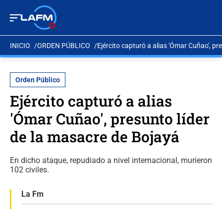
INICIO
ORDEN PÚBLICO
Ejército capturó a alias 'Ómar Cuñao', pr
Orden Público
Ejército capturó a alias
'Ómar Cuñao', presunto líder
de la masacre de Bojayá
En dicho ataque, repudiado a nivel internacional, murieron
102 civiles.
La Fm