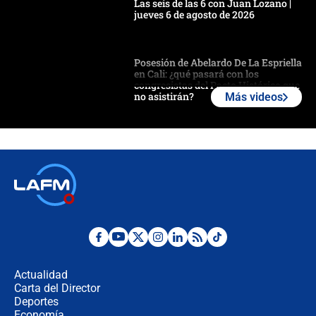
Las seis de las 6 con Juan Lozano |
jueves 6 de agosto de 2026
Posesión de Abelardo De La Espriella
en Cali: ¿qué pasará con los
congresistas del Pacto Histórico que
no asistirán?
Más videos
Álvaro Uribe asistirá a la posesión y
crece el pulso por la elección del
contralor
🔴 EN VIVO | Noticiero La FM con
Juan Lozano - 6 de agosto de 2026
¿Por qué De la Espriella gobernará
desde Barranquilla? Experto explica
la razón
Actualidad
Carta del Director
Estratega de Abelardo de la Espriella
Deportes
revela cómo venció a la “casta
Economía