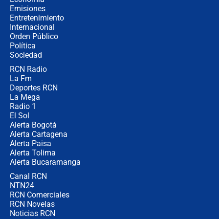
política” en campaña: “Estaba
Emisiones
completamente seguro”
Entretenimiento
Internacional
Alias ‘Calarcá’ habría pagado $60
Orden Público
millones al mes a un supuesto
Política
coronel para filtrar información del
Ejército
Sociedad
RCN Radio
Las razones para escoger al nuevo
La Fm
director de la Policía
Deportes RCN
La Mega
Radio 1
El Sol
Alerta Bogotá
Alerta Cartagena
Alerta Paisa
Alerta Tolima
Alerta Bucaramanga
Canal RCN
NTN24
RCN Comerciales
RCN Novelas
Noticias RCN