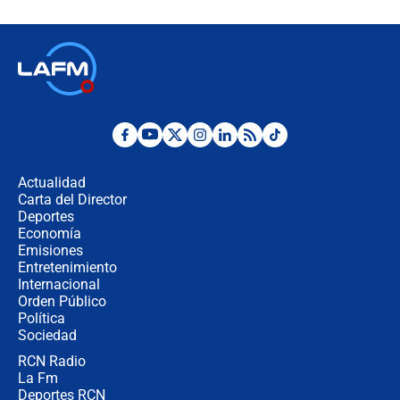
Espriella en Cali inicia la
descentralización en Colombia? Esto
respondió el alcalde Eder
Así será la posesión de Abelardo de
la Espriella este 7 de agosto:
cronograma oficial y detalles clave
Desde dermatitis hasta infecciones:
los riesgos de usar cascos de motos
de aplicaciones de transporte
Actualidad
Carta del Director
¿Cómo comprar dólares desde el
Deportes
celular? Requisitos, pasos y
Economía
recomendaciones
Emisiones
Entretenimiento
Internacional
Las seis de las 6 con Juan Lozano |
Orden Público
jueves 6 de agosto de 2026
Política
Sociedad
RCN Radio
Posesión de Abelardo De La Espriella
La Fm
en Cali: ¿qué pasará con los
congresistas del Pacto Histórico que
Deportes RCN