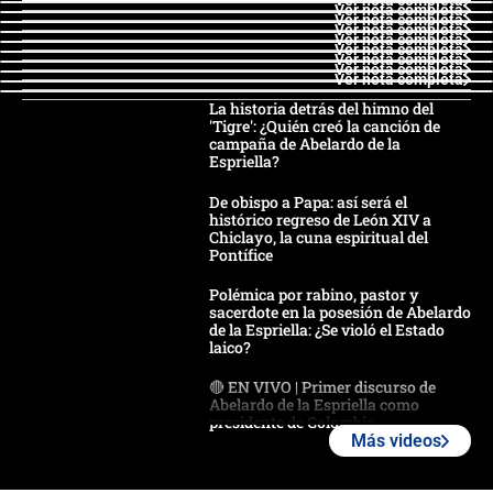
Ver nota completa
Ver nota completa
Ver nota completa
Ver nota completa
Ver nota completa
Ver nota completa
Ver nota completa
Ver nota completa
Ver nota completa
La historia detrás del himno del
'Tigre': ¿Quién creó la canción de
campaña de Abelardo de la
Espriella?
De obispo a Papa: así será el
histórico regreso de León XIV a
Chiclayo, la cuna espiritual del
Pontífice
Polémica por rabino, pastor y
sacerdote en la posesión de Abelardo
de la Espriella: ¿Se violó el Estado
laico?
🔴 EN VIVO | Primer discurso de
Abelardo de la Espriella como
presidente de Colombia
Más videos
¿La posesión de Abelardo De la