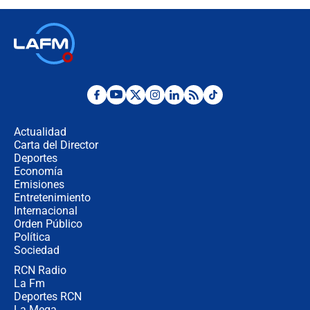
contralor
🔴 EN VIVO | Noticiero La FM con
Juan Lozano - 6 de agosto de 2026
¿Por qué De la Espriella gobernará
desde Barranquilla? Experto explica
la razón
Actualidad
Carta del Director
Estratega de Abelardo de la Espriella
Deportes
revela cómo venció a la “casta
Economía
política” en campaña: “Estaba
Emisiones
completamente seguro”
Entretenimiento
Internacional
Alias ‘Calarcá’ habría pagado $60
Orden Público
millones al mes a un supuesto
Política
coronel para filtrar información del
Ejército
Sociedad
RCN Radio
Las razones para escoger al nuevo
La Fm
director de la Policía
Deportes RCN
La Mega