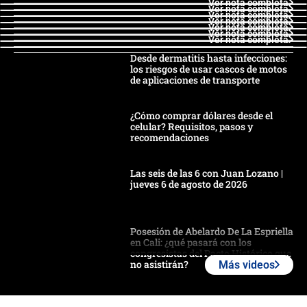
Ver nota completa
Ver nota completa
Ver nota completa
Ver nota completa
Ver nota completa
Ver nota completa
Ver nota completa
Desde dermatitis hasta infecciones:
los riesgos de usar cascos de motos
de aplicaciones de transporte
¿Cómo comprar dólares desde el
celular? Requisitos, pasos y
recomendaciones
Las seis de las 6 con Juan Lozano |
jueves 6 de agosto de 2026
Posesión de Abelardo De La Espriella
en Cali: ¿qué pasará con los
congresistas del Pacto Histórico que
no asistirán?
Más videos
Álvaro Uribe asistirá a la posesión y
crece el pulso por la elección del