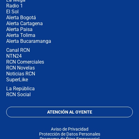
Radio 1
El Sol
Alerta Bogotá
Alerta Cartagena
Alerta Paisa
Alerta Tolima
Alerta Bucaramanga
Canal RCN
NTN24
RCN Comerciales
RCN Novelas
Noticias RCN
SuperLike
La República
RCN Social
ATENCIÓN AL OYENTE
Aviso de Privacidad
Protección de Datos Personales
Programa de Ética Empresarial