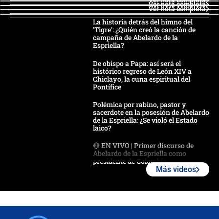
Ver nota completa
Ver nota completa
Ver nota completa
La historia detrás del himno del
'Tigre': ¿Quién creó la canción de
campaña de Abelardo de la
Espriella?
De obispo a Papa: así será el
histórico regreso de León XIV a
Chiclayo, la cuna espiritual del
Pontífice
Polémica por rabino, pastor y
sacerdote en la posesión de Abelardo
de la Espriella: ¿Se violó el Estado
laico?
🔴 EN VIVO | Primer discurso de
Abelardo de la Espriella como
presidente de Colombia
Más videos
¿La posesión de Abelardo De la
Espriella en Cali inicia la
descentralización en Colombia? Esto
respondió el alcalde Eder