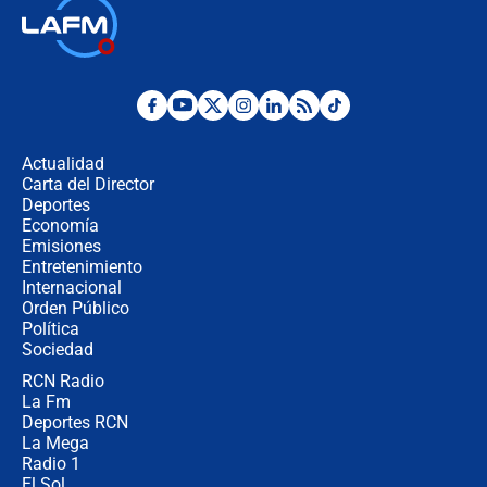
Así será la posesión de Abelardo de
la Espriella este 7 de agosto:
cronograma oficial y detalles clave
Desde dermatitis hasta infecciones:
los riesgos de usar cascos de motos
de aplicaciones de transporte
Actualidad
Carta del Director
¿Cómo comprar dólares desde el
Deportes
celular? Requisitos, pasos y
Economía
recomendaciones
Emisiones
Entretenimiento
Internacional
Las seis de las 6 con Juan Lozano |
Orden Público
jueves 6 de agosto de 2026
Política
Sociedad
RCN Radio
Posesión de Abelardo De La Espriella
La Fm
en Cali: ¿qué pasará con los
congresistas del Pacto Histórico que
Deportes RCN
no asistirán?
La Mega
Radio 1
El Sol