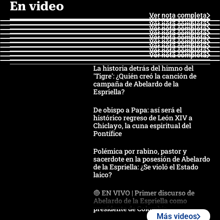
En video
Ver nota completa
Ver nota completa
Ver nota completa
Ver nota completa
Ver nota completa
Ver nota completa
Ver nota completa
Ver nota completa
Ver nota completa
Ver nota completa
La historia detrás del himno del
'Tigre': ¿Quién creó la canción de
campaña de Abelardo de la
Espriella?
De obispo a Papa: así será el
histórico regreso de León XIV a
Chiclayo, la cuna espiritual del
Pontífice
Polémica por rabino, pastor y
sacerdote en la posesión de Abelardo
de la Espriella: ¿Se violó el Estado
laico?
🔴 EN VIVO | Primer discurso de
Abelardo de la Espriella como
presidente de Colombia
Más videos