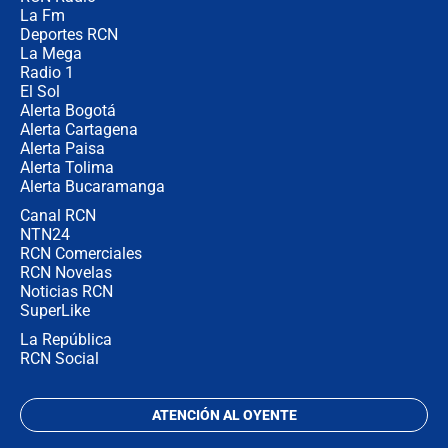
Posesión de Abelardo De La Espriella
La Fm
en Cali: ¿qué pasará con los
congresistas del Pacto Histórico que
Deportes RCN
no asistirán?
La Mega
Radio 1
El Sol
Alerta Bogotá
Alerta Cartagena
Alerta Paisa
Alerta Tolima
Alerta Bucaramanga
Canal RCN
NTN24
RCN Comerciales
RCN Novelas
Noticias RCN
SuperLike
La República
RCN Social
ATENCIÓN AL OYENTE