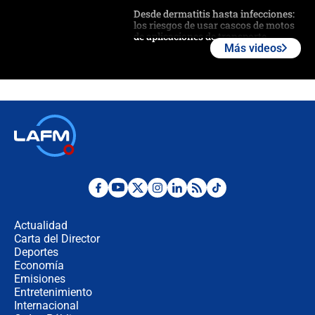
Desde dermatitis hasta infecciones:
los riesgos de usar cascos de motos
de aplicaciones de transporte
Más videos
¿Cómo comprar dólares desde el
celular? Requisitos, pasos y
recomendaciones
Las seis de las 6 con Juan Lozano |
jueves 6 de agosto de 2026
Posesión de Abelardo De La Espriella
en Cali: ¿qué pasará con los
congresistas del Pacto Histórico que
Actualidad
no asistirán?
Carta del Director
Álvaro Uribe asistirá a la posesión y
Deportes
crece el pulso por la elección del
Economía
contralor
Emisiones
Entretenimiento
Internacional
🔴 EN VIVO | Noticiero La FM con