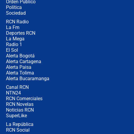
Orden Público
Juan Lozano - 6 de agosto de 2026
Política
Sociedad
RCN Radio
¿Por qué De la Espriella gobernará
La Fm
desde Barranquilla? Experto explica
la razón
Deportes RCN
La Mega
Radio 1
El Sol
Alerta Bogotá
Alerta Cartagena
Alerta Paisa
Alerta Tolima
Alerta Bucaramanga
Canal RCN
NTN24
RCN Comerciales
RCN Novelas
Noticias RCN
SuperLike
La República
RCN Social