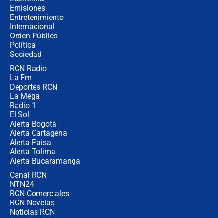
donde perdió
Emisiones
Entretenimiento
Internacional
Las seis de las 6 con Juan Lozano |
Orden Público
miércoles 5 de agosto de 2026
Política
Sociedad
RCN Radio
🔴 EN VIVO | Noticiero La FM con
La Fm
Juan Lozano - 5 de agosto de 2026
Deportes RCN
La Mega
Radio 1
El Sol
Alerta Bogotá
Alerta Cartagena
Alerta Paisa
Alerta Tolima
Alerta Bucaramanga
Canal RCN
NTN24
RCN Comerciales
RCN Novelas
Noticias RCN