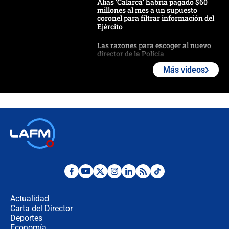
Alias ‘Calarcá’ habría pagado $60
millones al mes a un supuesto
coronel para filtrar información del
Ejército
Las razones para escoger al nuevo
director de la Policía
Más videos
"Prohibir es la salida fácil": ¿Qué
futuro les espera a las cabalgatas en
Colombia?
Ministro de Defensa no descarta el
uso de la UNDMO ante posibles
disturbios durante la posesión
"No hubo fraude ni posibilidad de
fraude": Auditoría respondió a
señalamientos de Petro sobre
Actualidad
elección de Abelardo de La Espriella
Carta del Director
Tras su posesión, presidente De la
Deportes
Espriella empieza gira por regiones
Economía