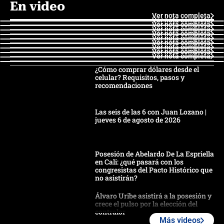
En video
Ver nota completa
Ver nota completa
Ver nota completa
Ver nota completa
Ver nota completa
Ver nota completa
Ver nota completa
Ver nota completa
Ver nota completa
Ver nota completa
¿Cómo comprar dólares desde el
celular? Requisitos, pasos y
recomendaciones
Las seis de las 6 con Juan Lozano |
jueves 6 de agosto de 2026
Posesión de Abelardo De La Espriella
en Cali: ¿qué pasará con los
congresistas del Pacto Histórico que
no asistirán?
Álvaro Uribe asistirá a la posesión y
crece el pulso por la elección del
contralor
Más videos