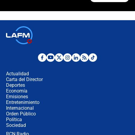
🔴 EN VIVO | Noticiero La FM con
Juan Lozano - 6 de agosto de 2026
¿Por qué De la Espriella gobernará
desde Barranquilla? Experto explica
la razón
Estratega de Abelardo de la Espriella
revela cómo venció a la “casta
política” en campaña: “Estaba
Actualidad
completamente seguro”
Carta del Director
Alias ‘Calarcá’ habría pagado $60
Deportes
millones al mes a un supuesto
Economía
coronel para filtrar información del
Emisiones
Ejército
Entretenimiento
Internacional
Las razones para escoger al nuevo
Orden Público
director de la Policía
Política
Sociedad
RCN Radio