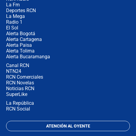
"Prohibir es la salida fácil": ¿Qué
La Fm
futuro les espera a las cabalgatas en
Colombia?
Deportes RCN
La Mega
Radio 1
El Sol
Alerta Bogotá
Alerta Cartagena
Alerta Paisa
Alerta Tolima
Alerta Bucaramanga
Canal RCN
NTN24
RCN Comerciales
RCN Novelas
Noticias RCN
SuperLike
La República
RCN Social
ATENCIÓN AL OYENTE