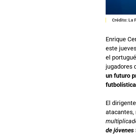
Crédito: La
Enrique Cer
este jueve
el portugu
jugadores d
un futuro p
futbolística
El dirigent
atacantes, 
multiplica
de jóvenes 