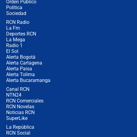
Orden Público
Juan Lozano - 6 de agosto de 2026
Política
Sociedad
RCN Radio
¿Por qué De la Espriella gobernará
La Fm
desde Barranquilla? Experto explica
la razón
Deportes RCN
La Mega
Radio 1
El Sol
Alerta Bogotá
Alerta Cartagena
Alerta Paisa
Alerta Tolima
Alerta Bucaramanga
Canal RCN
NTN24
RCN Comerciales
RCN Novelas
Noticias RCN
SuperLike
La República
RCN Social