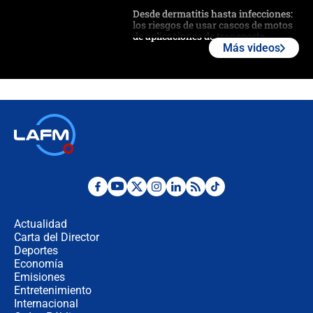
Desde dermatitis hasta infecciones:
los riesgos de usar cascos de motos
de aplicaciones de transporte
Más videos
¿Cómo comprar dólares desde el
celular? Requisitos, pasos y
recomendaciones
Las seis de las 6 con Juan Lozano |
jueves 6 de agosto de 2026
Posesión de Abelardo De La Espriella
en Cali: ¿qué pasará con los
congresistas del Pacto Histórico que
Actualidad
no asistirán?
Carta del Director
Álvaro Uribe asistirá a la posesión y
Deportes
crece el pulso por la elección del
Economía
contralor
Emisiones
Entretenimiento
Internacional
🔴 EN VIVO | Noticiero La FM con