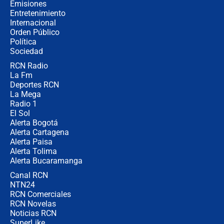
coronel para filtrar información del
Emisiones
Ejército
Entretenimiento
Internacional
Las razones para escoger al nuevo
Orden Público
director de la Policía
Política
Sociedad
RCN Radio
"Prohibir es la salida fácil": ¿Qué
La Fm
futuro les espera a las cabalgatas en
Colombia?
Deportes RCN
La Mega
Radio 1
El Sol
Alerta Bogotá
Alerta Cartagena
Alerta Paisa
Alerta Tolima
Alerta Bucaramanga
Canal RCN
NTN24
RCN Comerciales
RCN Novelas
Noticias RCN
SuperLike