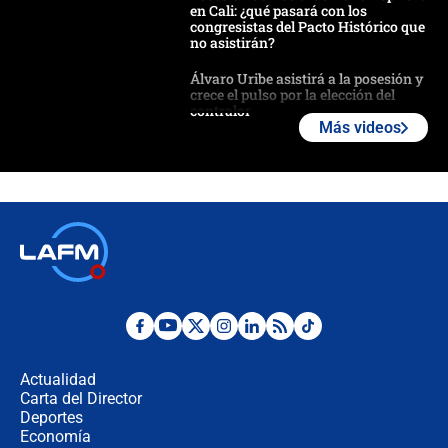
en Cali: ¿qué pasará con los
congresistas del Pacto Histórico que
no asistirán?
Álvaro Uribe asistirá a la posesión y
crece el pulso por la elección del
contralor
Más videos
🔴 EN VIVO | Noticiero La FM con
Juan Lozano - 6 de agosto de 2026
¿Por qué De la Espriella gobernará
desde Barranquilla? Experto explica
la razón
Estratega de Abelardo de la Espriella
revela cómo venció a la “casta
política” en campaña: “Estaba
Actualidad
completamente seguro”
Carta del Director
Alias ‘Calarcá’ habría pagado $60
Deportes
millones al mes a un supuesto
Economía