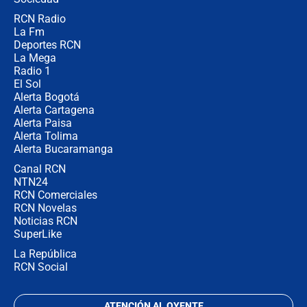
RCN Radio
"Prohibir es la salida fácil": ¿Qué
La Fm
futuro les espera a las cabalgatas en
Colombia?
Deportes RCN
La Mega
Radio 1
El Sol
Alerta Bogotá
Alerta Cartagena
Alerta Paisa
Alerta Tolima
Alerta Bucaramanga
Canal RCN
NTN24
RCN Comerciales
RCN Novelas
Noticias RCN
SuperLike
La República
RCN Social
ATENCIÓN AL OYENTE