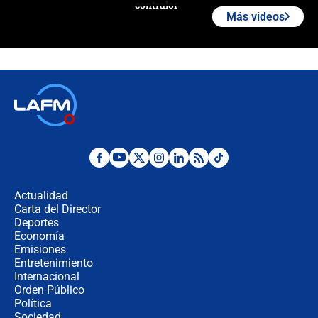
contralor
Más videos
🔴 EN VIVO | Noticiero La FM con
Juan Lozano - 6 de agosto de 2026
¿Por qué De la Espriella gobernará
desde Barranquilla? Experto explica
la razón
Estratega de Abelardo de la Espriella
revela cómo venció a la “casta
política” en campaña: “Estaba
Actualidad
completamente seguro”
Carta del Director
Alias ‘Calarcá’ habría pagado $60
Deportes
millones al mes a un supuesto
Economía
coronel para filtrar información del
Emisiones
Ejército
Entretenimiento
Internacional
Las razones para escoger al nuevo
Orden Público
director de la Policía
Política
Sociedad