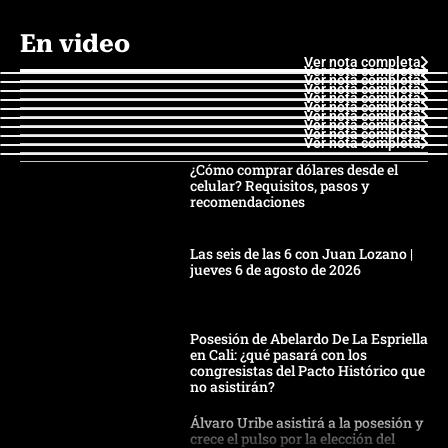
En video
Ver nota completa
Ver nota completa
Ver nota completa
Ver nota completa
Ver nota completa
Ver nota completa
Ver nota completa
Ver nota completa
Ver nota completa
Ver nota completa
¿Cómo comprar dólares desde el
celular? Requisitos, pasos y
recomendaciones
Las seis de las 6 con Juan Lozano |
jueves 6 de agosto de 2026
Posesión de Abelardo De La Espriella
en Cali: ¿qué pasará con los
congresistas del Pacto Histórico que
no asistirán?
Álvaro Uribe asistirá a la posesión y
crece el pulso por la elección del