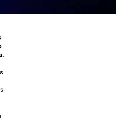
s
o
a.
os
és
a