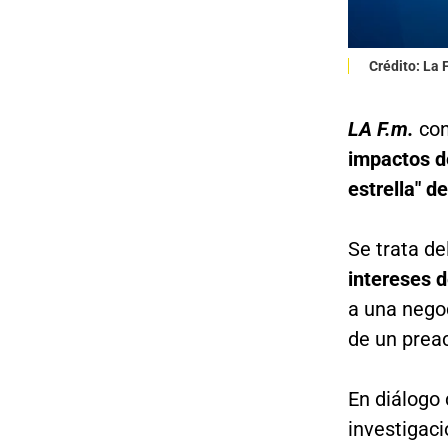
Crédito: La
LA F.m.
con
impactos de
estrella" d
Se trata d
intereses d
a una negoc
de un prea
En diálogo
investigaci