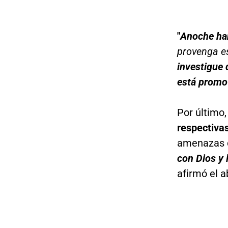
"
Anoche han
provenga e
investigue 
está promo
Por último,
respectiva
amenazas d
con Dios y 
afirmó el 