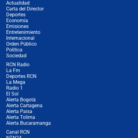
Actualidad
Carta del Director
¿Cómo comprar dólares desde el
Deportes
celular? Requisitos, pasos y
Economía
recomendaciones
Emisiones
Entretenimiento
Internacional
Las seis de las 6 con Juan Lozano |
Orden Público
jueves 6 de agosto de 2026
Política
Sociedad
RCN Radio
Posesión de Abelardo De La Espriella
La Fm
en Cali: ¿qué pasará con los
congresistas del Pacto Histórico que
Deportes RCN
no asistirán?
La Mega
Radio 1
El Sol
Alerta Bogotá
Alerta Cartagena
Alerta Paisa
Alerta Tolima
Alerta Bucaramanga
Canal RCN
NTN24