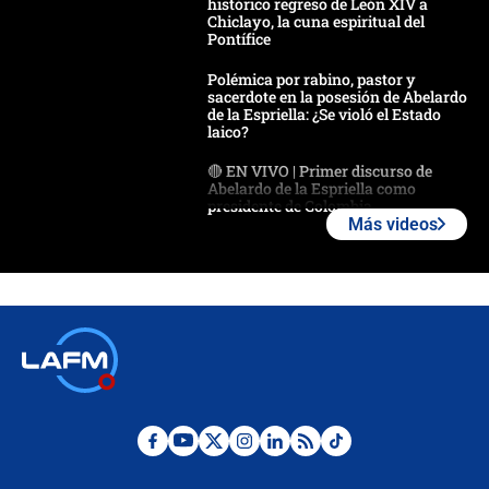
histórico regreso de León XIV a
Chiclayo, la cuna espiritual del
Pontífice
Polémica por rabino, pastor y
sacerdote en la posesión de Abelardo
de la Espriella: ¿Se violó el Estado
laico?
🔴 EN VIVO | Primer discurso de
Abelardo de la Espriella como
presidente de Colombia
Más videos
¿La posesión de Abelardo De la
Espriella en Cali inicia la
descentralización en Colombia? Esto
respondió el alcalde Eder
Así será la posesión de Abelardo de
la Espriella este 7 de agosto:
cronograma oficial y detalles clave
Desde dermatitis hasta infecciones:
los riesgos de usar cascos de motos
de aplicaciones de transporte