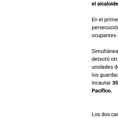
el alcaloid
En el prime
persecució
ocupantes e
Simultánea
detectó otr
unidades de
los guarda
incautar
35
Pacífico.
Los dos ca