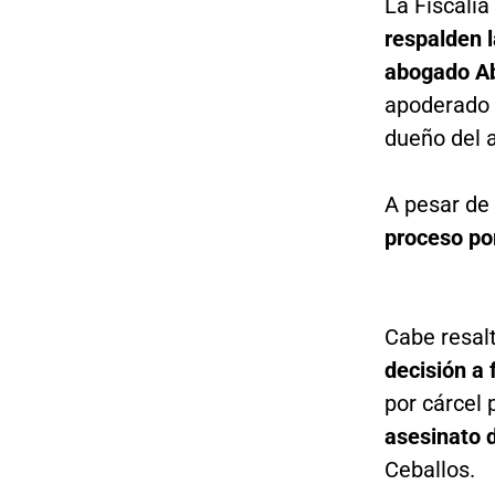
La Fiscalí
respalden 
abogado Ab
apoderado d
dueño del 
A pesar de 
proceso po
Cabe resalt
decisión a 
por cárcel p
asesinato 
Ceballos.