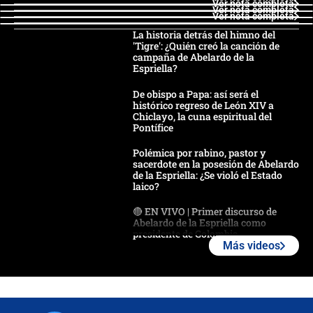
Ver nota completa
Ver nota completa
Ver nota completa
La historia detrás del himno del
'Tigre': ¿Quién creó la canción de
campaña de Abelardo de la
Espriella?
De obispo a Papa: así será el
histórico regreso de León XIV a
Chiclayo, la cuna espiritual del
Pontífice
Polémica por rabino, pastor y
sacerdote en la posesión de Abelardo
de la Espriella: ¿Se violó el Estado
laico?
🔴 EN VIVO | Primer discurso de
Abelardo de la Espriella como
presidente de Colombia
Más videos
¿La posesión de Abelardo De la
Espriella en Cali inicia la
descentralización en Colombia? Esto
respondió el alcalde Eder