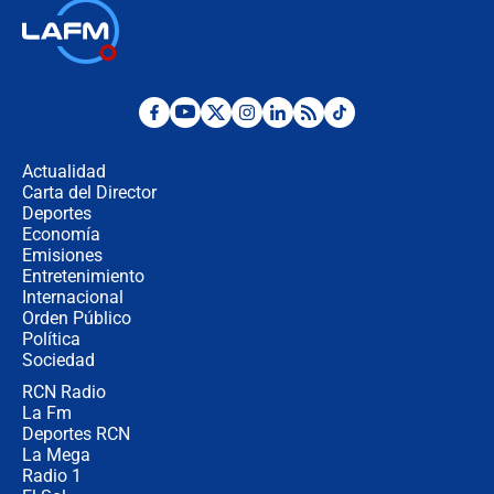
Así será la posesión de Abelardo de
la Espriella este 7 de agosto:
cronograma oficial y detalles clave
Desde dermatitis hasta infecciones:
los riesgos de usar cascos de motos
de aplicaciones de transporte
Actualidad
Carta del Director
¿Cómo comprar dólares desde el
Deportes
celular? Requisitos, pasos y
Economía
recomendaciones
Emisiones
Entretenimiento
Internacional
Las seis de las 6 con Juan Lozano |
Orden Público
jueves 6 de agosto de 2026
Política
Sociedad
RCN Radio
Posesión de Abelardo De La Espriella
La Fm
en Cali: ¿qué pasará con los
congresistas del Pacto Histórico que
Deportes RCN
no asistirán?
La Mega
Radio 1