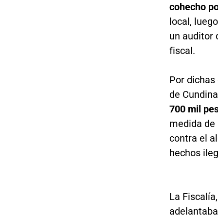
cohecho po
local, lueg
un auditor
fiscal.
Por dichas 
de Cundina
700 mil pes
medida de 
contra el a
hechos ileg
La Fiscalía
adelantaba