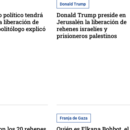
Donald Trump
 político tendrá
Donald Trump preside en
a liberación de
Jerusalén la liberación de
olitólogo explicó
rehenes israelíes y
prisioneros palestinos
Franja de Gaza
on los 20 rehenes
Quién es Elkana Bohbot, el