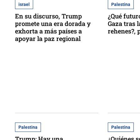
israel
Palestina
En su discurso, Trump
¿Qué futuro
promete una era dorada y
Gaza tras l
exhorta a más países a
rehenes?, p
apoyar la paz regional
Palestina
Palestina
Trump: Hay una
¿Quiénes s