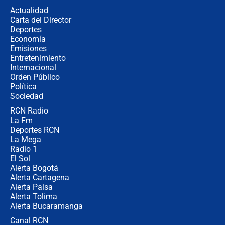
congresistas del Pacto Histórico que
Actualidad
no asistirán?
Carta del Director
Álvaro Uribe asistirá a la posesión y
Deportes
crece el pulso por la elección del
Economía
contralor
Emisiones
Entretenimiento
Internacional
🔴 EN VIVO | Noticiero La FM con
Orden Público
Juan Lozano - 6 de agosto de 2026
Política
Sociedad
RCN Radio
¿Por qué De la Espriella gobernará
La Fm
desde Barranquilla? Experto explica
la razón
Deportes RCN
La Mega
Radio 1
El Sol
Alerta Bogotá
Alerta Cartagena
Alerta Paisa
Alerta Tolima
Alerta Bucaramanga
Canal RCN