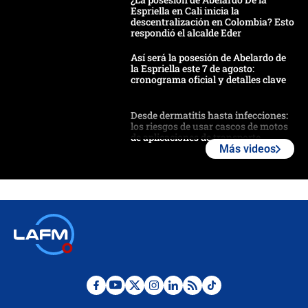
Espriella en Cali inicia la
descentralización en Colombia? Esto
respondió el alcalde Eder
Así será la posesión de Abelardo de
la Espriella este 7 de agosto:
cronograma oficial y detalles clave
Desde dermatitis hasta infecciones:
los riesgos de usar cascos de motos
de aplicaciones de transporte
Más videos
¿Cómo comprar dólares desde el
celular? Requisitos, pasos y
recomendaciones
Las seis de las 6 con Juan Lozano |
jueves 6 de agosto de 2026
Posesión de Abelardo De La Espriella
en Cali: ¿qué pasará con los