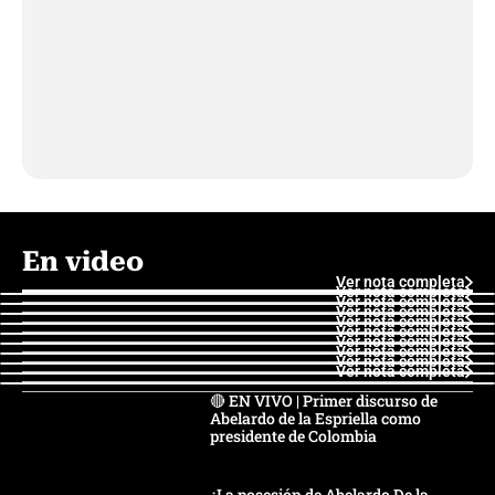
En video
Ver nota completa
Ver nota completa
Ver nota completa
Ver nota completa
Ver nota completa
Ver nota completa
Ver nota completa
Ver nota completa
Ver nota completa
Ver nota completa
🔴 EN VIVO | Primer discurso de
Abelardo de la Espriella como
presidente de Colombia
¿La posesión de Abelardo De la