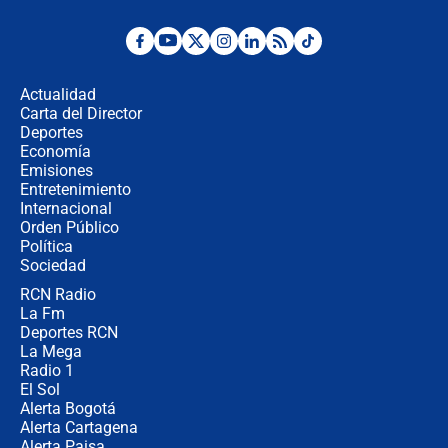
¿Por qué De la Espriella gobernará
desde Barranquilla? Experto explica
la razón
Actualidad
Carta del Director
Estratega de Abelardo de la Espriella
Deportes
revela cómo venció a la “casta
Economía
política” en campaña: “Estaba
Emisiones
completamente seguro”
Entretenimiento
Internacional
Alias ‘Calarcá’ habría pagado $60
Orden Público
millones al mes a un supuesto
Política
coronel para filtrar información del
Ejército
Sociedad
RCN Radio
Las razones para escoger al nuevo
La Fm
director de la Policía
Deportes RCN
La Mega
Radio 1
El Sol
Alerta Bogotá
Alerta Cartagena
Alerta Paisa