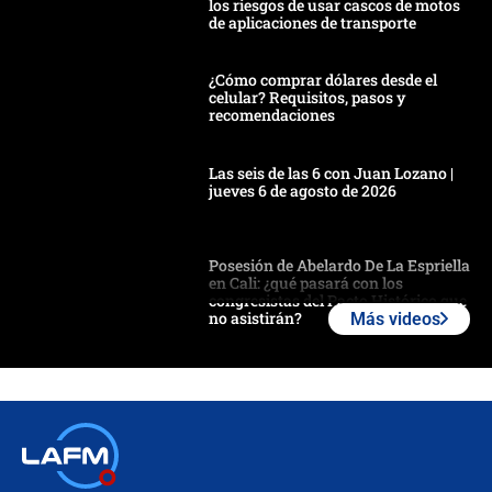
los riesgos de usar cascos de motos
de aplicaciones de transporte
¿Cómo comprar dólares desde el
celular? Requisitos, pasos y
recomendaciones
Las seis de las 6 con Juan Lozano |
jueves 6 de agosto de 2026
Posesión de Abelardo De La Espriella
en Cali: ¿qué pasará con los
congresistas del Pacto Histórico que
no asistirán?
Más videos
Álvaro Uribe asistirá a la posesión y
crece el pulso por la elección del
contralor
🔴 EN VIVO | Noticiero La FM con
Juan Lozano - 6 de agosto de 2026